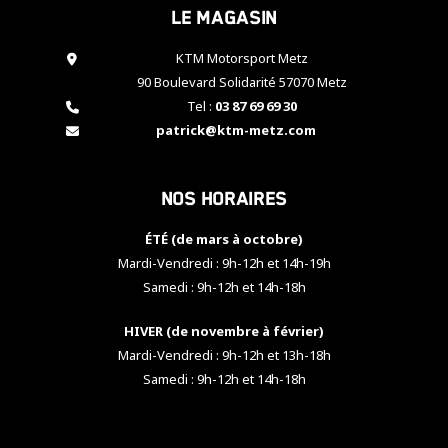
Le magasin
cookies,
certaines
fonctionnalités
KTM Motorsport Metz
disparaîtront
90 Boulevard Solidarité 57070 Metz
du site web.
Tel :
03 87 69 69 30
patrick@ktm-metz.com
Marketing
En partageant
Nos horaires
vos centres
d'intérêt et
votre
ÉTÉ (de mars à octobre)
comportement
Mardi-Vendredi : 9h-12h et 14h-19h
lorsque vous
Samedi : 9h-12h et 14h-18h
visitez notre
site, vous
HIVER (de novembre à février)
augmentez les
chances de
Mardi-Vendredi : 9h-12h et 13h-18h
voir apparaître
Samedi : 9h-12h et 14h-18h
des contenus
et des offres
personnalisés.