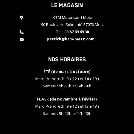
Le magasin
cookies,
certaines
fonctionnalités
KTM Motorsport Metz
disparaîtront
90 Boulevard Solidarité 57070 Metz
du site web.
Tel :
03 87 69 69 30
patrick@ktm-metz.com
Marketing
En partageant
Nos horaires
vos centres
d'intérêt et
votre
ÉTÉ (de mars à octobre)
comportement
Mardi-Vendredi : 9h-12h et 14h-19h
lorsque vous
Samedi : 9h-12h et 14h-18h
visitez notre
site, vous
HIVER (de novembre à février)
augmentez les
chances de
Mardi-Vendredi : 9h-12h et 13h-18h
voir apparaître
Samedi : 9h-12h et 14h-18h
des contenus
et des offres
personnalisés.