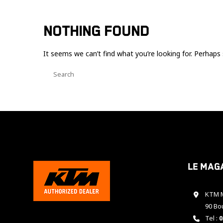
NOTHING FOUND
It seems we can’t find what you’re looking for. Perhaps 
Le mag
KTM M
90 Bo
Tel :
0