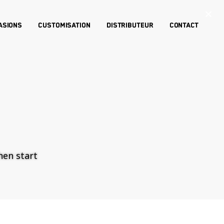
×
asions
Customisation
Distributeur
Contact
then start