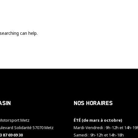
Ces cookies
sont nécessaire
pour le bon
fonctionnement
du site.
searching can help.
Statistiques
Utilisé pour
mesurer
l'audience
du site.
Expérience
Afin que notre
asin
Nos horaires
site web
fonctionne
aussi bien que
otorsport Metz
ÉTÉ (de mars à octobre)
possible
pendant votre
ulevard Solidarité 57070 Metz
Mardi-Vendredi : 9h-12h et 14h-19
visite. Si vous
3 87 69 69 30
Samedi : 9h-12h et 14h-18h
refusez ces