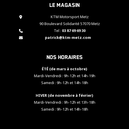
Le magasin
cookies,
certaines
fonctionnalités
KTM Motorsport Metz
disparaîtront
90 Boulevard Solidarité 57070 Metz
du site web.
Tel :
03 87 69 69 30
patrick@ktm-metz.com
Marketing
En partageant
Nos horaires
vos centres
d'intérêt et
votre
ÉTÉ (de mars à octobre)
comportement
Mardi-Vendredi : 9h-12h et 14h-19h
lorsque vous
Samedi : 9h-12h et 14h-18h
visitez notre
site, vous
HIVER (de novembre à février)
augmentez les
chances de
Mardi-Vendredi : 9h-12h et 13h-18h
voir apparaître
Samedi : 9h-12h et 14h-18h
des contenus
et des offres
personnalisés.