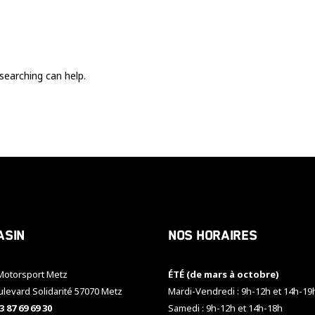
Ces cookies
sont nécessaire
pour le bon
fonctionnement
du site.
searching can help.
Statistiques
Utilisé pour
mesurer
l'audience
du site.
Expérience
Afin que notre
asin
Nos horaires
site web
fonctionne
aussi bien que
otorsport Metz
ÉTÉ (de mars à octobre)
possible
pendant votre
ulevard Solidarité 57070 Metz
Mardi-Vendredi : 9h-12h et 14h-19
visite. Si vous
3 87 69 69 30
Samedi : 9h-12h et 14h-18h
refusez ces