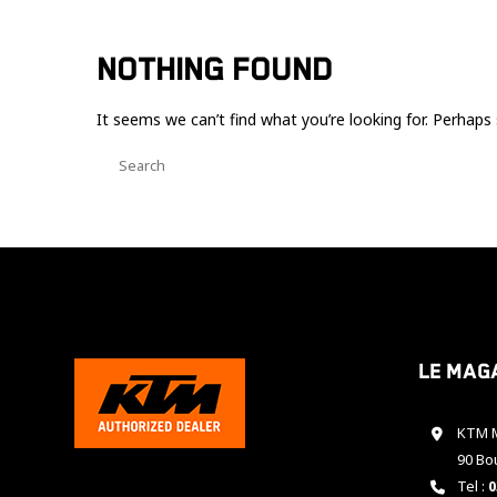
NOTHING FOUND
It seems we can’t find what you’re looking for. Perhaps 
Le mag
KTM M
90 Bo
Tel :
0