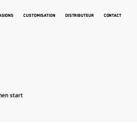
×
asions
Customisation
Distributeur
Contact
then start