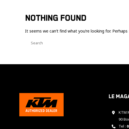
NOTHING FOUND
It seems we can’t find what you’re looking for. Perhaps 
Le mag
KTM M
90 Bo
Tel :
0