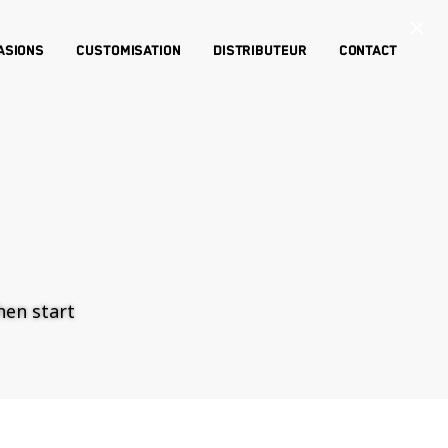
×
asions
Customisation
Distributeur
Contact
then start