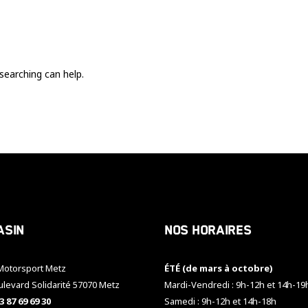
Ces cookies
sont nécessaire
pour le bon
fonctionnement
du site.
searching can help.
Statistiques
Utilisé pour
mesurer
l'audience
du site.
Expérience
Afin que notre
asin
Nos horaires
site web
fonctionne
aussi bien que
otorsport Metz
ÉTÉ (de mars à octobre)
possible
pendant votre
ulevard Solidarité 57070 Metz
Mardi-Vendredi : 9h-12h et 14h-19
visite. Si vous
3 87 69 69 30
Samedi : 9h-12h et 14h-18h
refusez ces