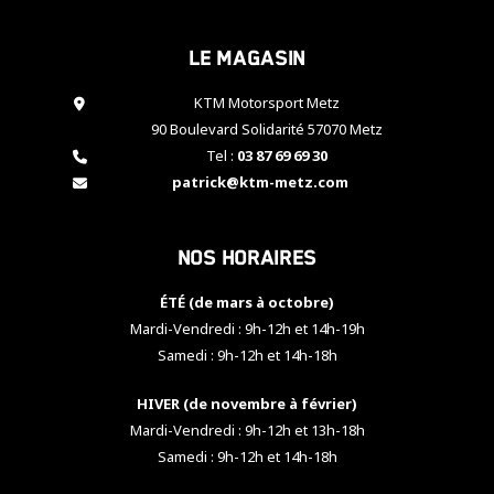
cookies,
certaines
Le magasin
fonctionnalités
disparaîtront
KTM Motorsport Metz
du site web.
90 Boulevard Solidarité 57070 Metz
Tel :
03 87 69 69 30
Marketing
patrick@ktm-metz.com
En partageant
vos centres
d'intérêt et
Nos horaires
votre
comportement
ÉTÉ (de mars à octobre)
lorsque vous
visitez notre
Mardi-Vendredi : 9h-12h et 14h-19h
site, vous
Samedi : 9h-12h et 14h-18h
augmentez les
chances de
HIVER (de novembre à février)
voir apparaître
Mardi-Vendredi : 9h-12h et 13h-18h
des contenus
et des offres
Samedi : 9h-12h et 14h-18h
personnalisés.