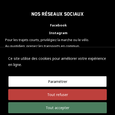
Nos réseaux sociaux
Facebook
Instagram
Pour les trajets courts, privilégiez la marche ou le vélo.
Au quotidien, prenez les transports en commun.
Pensez à covoiturer.
#SeDéplacerMoinsPolluer
Ce site utilise des cookies pour améliorer votre expérience
en ligne.
Paramétrer
© KTM Motorsport Metz
Tout refuser
Mentions légales
Politique de confidentialité
Tout accepter
Développement Nicolas Vaezi