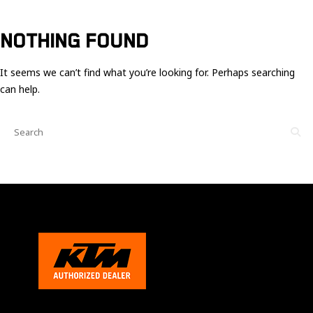
Ces cookies
sont nécessaire
pour le bon
NOTHING FOUND
fonctionnement
du site.
It seems we can’t find what you’re looking for. Perhaps searching
can help.
Statistiques
Utilisé pour
mesurer
l'audience
du site.
Expérience
Afin que notre
site web
fonctionne
aussi bien que
possible
pendant votre
visite. Si vous
refusez ces