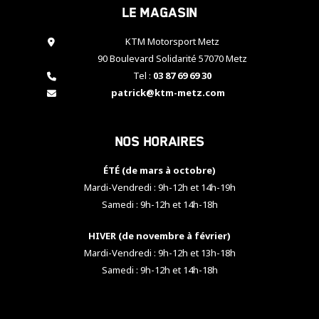
Le magasin
cookies,
certaines
fonctionnalités
KTM Motorsport Metz
disparaîtront
90 Boulevard Solidarité 57070 Metz
du site web.
Tel :
03 87 69 69 30
patrick@ktm-metz.com
Marketing
En partageant
Nos horaires
vos centres
d'intérêt et
votre
ÉTÉ (de mars à octobre)
comportement
Mardi-Vendredi : 9h-12h et 14h-19h
lorsque vous
Samedi : 9h-12h et 14h-18h
visitez notre
site, vous
HIVER (de novembre à février)
augmentez les
chances de
Mardi-Vendredi : 9h-12h et 13h-18h
voir apparaître
Samedi : 9h-12h et 14h-18h
des contenus
et des offres
personnalisés.