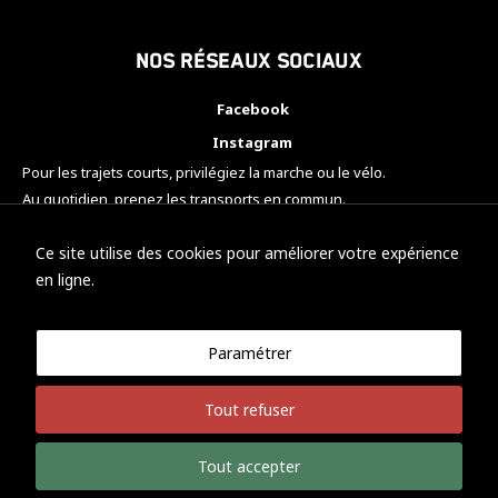
Nos réseaux sociaux
Facebook
Instagram
Pour les trajets courts, privilégiez la marche ou le vélo.
Au quotidien, prenez les transports en commun.
Pensez à covoiturer.
#SeDéplacerMoinsPolluer
Ce site utilise des cookies pour améliorer votre expérience
en ligne.
Paramétrer
© KTM Motorsport Metz
Tout refuser
Mentions légales
Politique de confidentialité
Tout accepter
Développement Nicolas Vaezi