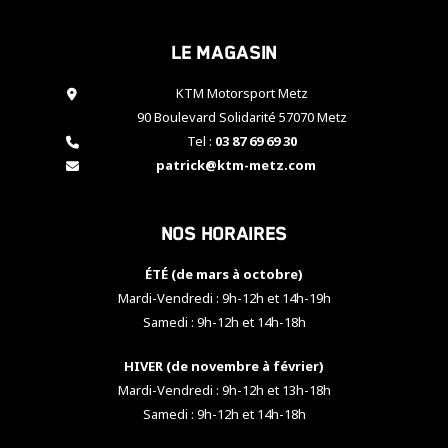
cookies,
certaines
Le magasin
fonctionnalités
disparaîtront
KTM Motorsport Metz
du site web.
90 Boulevard Solidarité 57070 Metz
Tel :
03 87 69 69 30
Marketing
patrick@ktm-metz.com
En partageant
vos centres
d'intérêt et
Nos horaires
votre
comportement
ÉTÉ (de mars à octobre)
lorsque vous
visitez notre
Mardi-Vendredi : 9h-12h et 14h-19h
site, vous
Samedi : 9h-12h et 14h-18h
augmentez les
chances de
HIVER (de novembre à février)
voir apparaître
Mardi-Vendredi : 9h-12h et 13h-18h
des contenus
et des offres
Samedi : 9h-12h et 14h-18h
personnalisés.