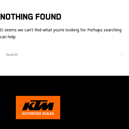
Ces cookies
sont nécessaire
pour le bon
NOTHING FOUND
fonctionnement
du site.
It seems we can’t find what you’re looking for. Perhaps searching
can help.
Statistiques
Utilisé pour
mesurer
l'audience
du site.
Expérience
Afin que notre
site web
fonctionne
aussi bien que
possible
pendant votre
visite. Si vous
refusez ces