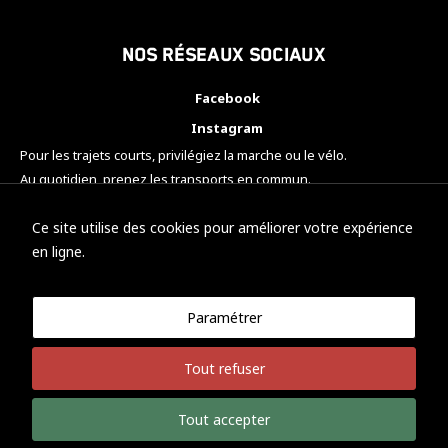
Nos réseaux sociaux
Facebook
Instagram
Pour les trajets courts, privilégiez la marche ou le vélo.
Au quotidien, prenez les transports en commun.
Pensez à covoiturer.
#SeDéplacerMoinsPolluer
Ce site utilise des cookies pour améliorer votre expérience
en ligne.
Paramétrer
© KTM Motorsport Metz
Tout refuser
Mentions légales
Politique de confidentialité
Tout accepter
Développement Nicolas Vaezi