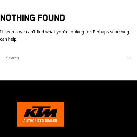
Ces cookies
sont nécessaire
pour le bon
NOTHING FOUND
fonctionnement
du site.
It seems we can’t find what you’re looking for. Perhaps searching
can help.
Statistiques
Utilisé pour
mesurer
l'audience
du site.
Expérience
Afin que notre
site web
fonctionne
aussi bien que
possible
pendant votre
visite. Si vous
refusez ces