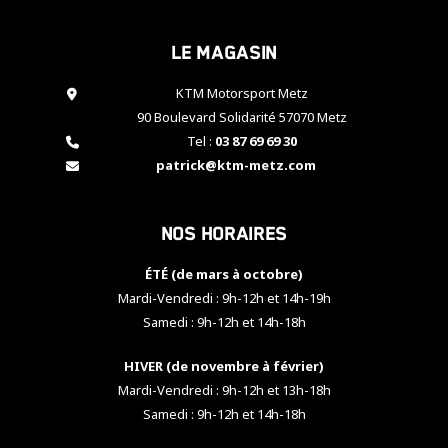
cookies,
certaines
Le magasin
fonctionnalités
disparaîtront
KTM Motorsport Metz
du site web.
90 Boulevard Solidarité 57070 Metz
Tel :
03 87 69 69 30
Marketing
patrick@ktm-metz.com
En partageant
vos centres
d'intérêt et
Nos horaires
votre
comportement
ÉTÉ (de mars à octobre)
lorsque vous
visitez notre
Mardi-Vendredi : 9h-12h et 14h-19h
site, vous
Samedi : 9h-12h et 14h-18h
augmentez les
chances de
HIVER (de novembre à février)
voir apparaître
Mardi-Vendredi : 9h-12h et 13h-18h
des contenus
et des offres
Samedi : 9h-12h et 14h-18h
personnalisés.