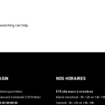
Ces cookies
sont nécessaire
pour le bon
fonctionnement
du site.
searching can help.
Statistiques
Utilisé pour
mesurer
l'audience
du site.
Expérience
Afin que notre
asin
Nos horaires
site web
fonctionne
aussi bien que
otorsport Metz
ÉTÉ (de mars à octobre)
possible
pendant votre
ulevard Solidarité 57070 Metz
Mardi-Vendredi : 9h-12h et 14h-19
visite. Si vous
3 87 69 69 30
Samedi : 9h-12h et 14h-18h
refusez ces