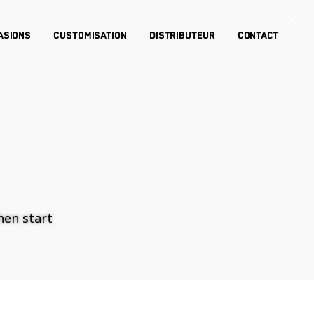
×
asions
Customisation
Distributeur
Contact
then start