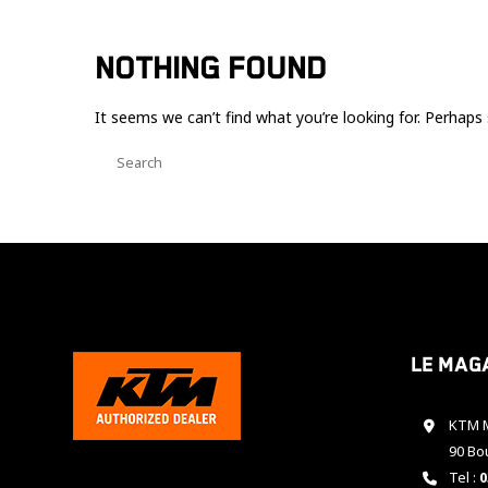
NOTHING FOUND
It seems we can’t find what you’re looking for. Perhaps 
Le mag
KTM M
90 Bo
Tel :
0