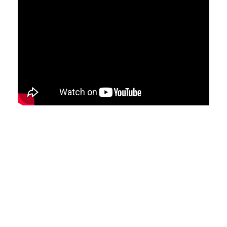
Ces cookies
sont nécessaire
pour le bon
fonctionnement
du site.
Statistiques
Utilisé pour
mesurer
l'audience
du site.
Expérience
Afin que notre
site web
fonctionne
aussi bien que
possible
pendant votre
visite. Si vous
refusez ces